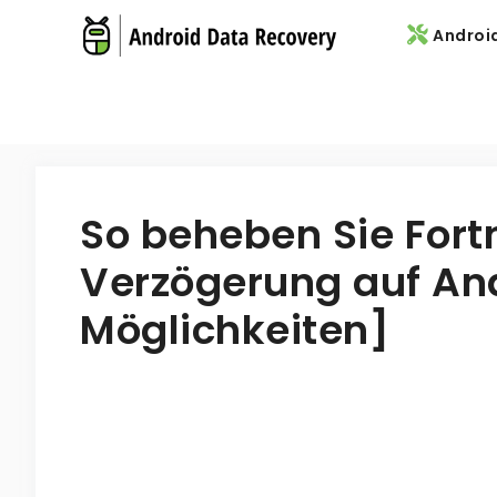
Skip
Androi
to
content
So beheben Sie Fort
Verzögerung auf And
Möglichkeiten]