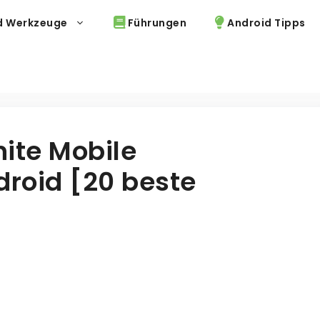
d Werkzeuge
Führungen
Android Tipps
nite Mobile
roid [20 beste